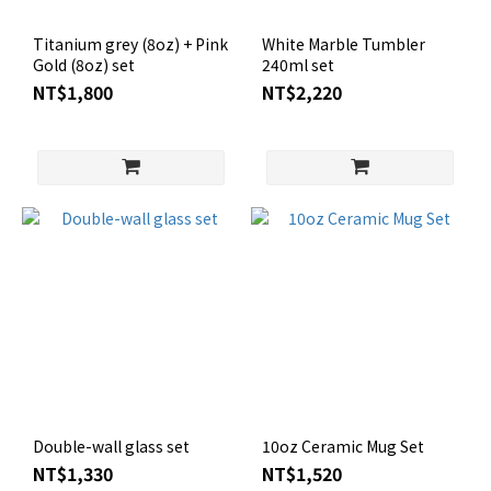
Titanium grey (8oz) + Pink
White Marble Tumbler
Gold (8oz) set
240ml set
NT$1,800
NT$2,220
Double-wall glass set
10oz Ceramic Mug Set
NT$1,330
NT$1,520