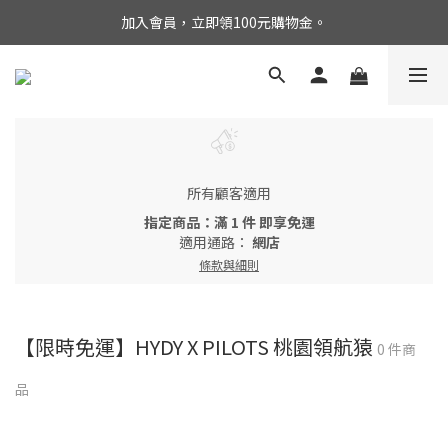
加入會員，立即領100元購物金。
所有顧客適用
指定商品：滿 1 件 即享免運
適用通路：
網店
條款與細則
【限時免運】HYDY X PILOTS 桃園領航猿
0 件商
品