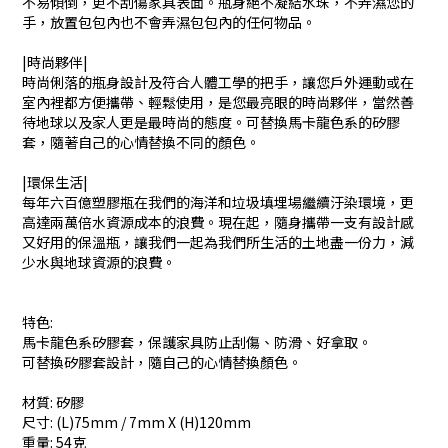
不易傾倒，更不刮傷家具表面。瓶身絕不凝結水珠，不弄濕您的
手，放置包包內也不會弄濕包包內的任何物品。
|時尚夥伴|
時尚俐落的瓶身設計及符合人體工學的把手，讓您戶外運動或在
室內裡都方便攜帶、輕鬆使用，是您最亮眼的時尚夥伴，當然善
待地球以及家人更是最時尚的態度。可替換馬卡龍色系的矽膠
套，隨著自己的心情替換不同的顏色。
|環保生活|
每年六百億塑膠瓶在我們的海洋和垃圾填埋場繼續汙染環境，更
高達兩萬倍水資源成本的浪費。現在起，隨身攜帶一支有設計感
又好用的保溫瓶，讓我們一起為我們所生活的土地盡一份力，減
少水與地球資源的浪費。
特色:
馬卡龍色系矽膠套，保護家具防止刮傷、防滑、好拿取。
可替換矽膠套設計，隨自己的心情替換顏色。
材質: 矽膠
尺寸: (L)75mm / 7mm X (H)120mm
重量: 54克