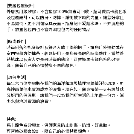
|雙層包覆設計|
外層食用級矽膠，不含塑膠100%無毒可回收，超可愛馬卡龍色系
及包覆設計，可以防滑、防摔、緩衝放下時的力量，讓您好拿且
不易傾倒，更不刮傷家具表面。瓶身絕不凝結水珠，不弄濕您的
手，放置包包內也不會弄濕包包內的任何物品。
|時尚夥伴|
時尚俐落的瓶身設計及符合人體工學的把手，讓您戶外運動或在
室內裡都方便攜帶、輕鬆使用，是您最亮眼的時尚夥伴，當然善
待地球以及家人更是最時尚的態度。可替換馬卡龍色系的矽膠
套，隨著自己的心情替換不同的顏色。
|環保生活|
每年六百億塑膠瓶在我們的海洋和垃圾填埋場繼續汙染環境，更
高達兩萬倍水資源成本的浪費。現在起，隨身攜帶一支有設計感
又好用的保溫瓶，讓我們一起為我們所生活的土地盡一份力，減
少水與地球資源的浪費。
特色:
馬卡龍色系矽膠套，保護家具防止刮傷、防滑、好拿取。
可替換矽膠套設計，隨自己的心情替換顏色。