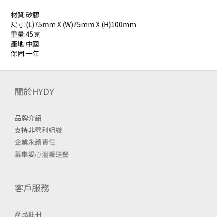
材質:矽膠
尺寸:(L)75mm X (W)75mm X (H)100mm
重量:45克
產地:中國
保固:一年
關於HYDY
品牌介紹
支持非營利組織
企業永續責任
募集愛心溫暖送餐
客戶服務
產品註冊